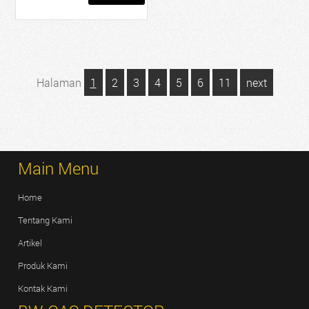
Halaman
1
2
3
4
5
6
11
next
Main Menu
Home
Tentang Kami
Artikel
Produk Kami
Kontak Kami