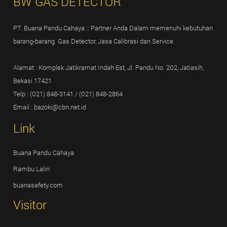
BW GAS DETECTOR
PT. Buana Pandu Cahaya :: Partner Anda Dalam memenuhi kebutuhan
barang-barang Gas Detector, Jasa Calibrasi dan Service.
Alamat : Komplek Jatikramat Indah Est, Jl. Pandu No. 202, Jatiasih,
Bekasi 17421
Telp :
(021) 848-3141
/
(021) 848-2864
Email :
bazoki@cbn.net.id
Link
Buana Pandu Cahaya
Rambu Lalin
buanasafety.com
Visitor