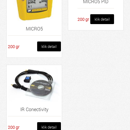
MICRO5 PID
200 gr
klik detail
MICRO5
200 gr
klik detail
IR Conectivity
200 gr
klik detail