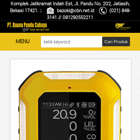
Komplek Jatikramat Indah Est, Jl. Pandu No. 202, Jatiasih,
Bekasi 17421. ::
bazoki@cbn.net.id
(021) 848-
3141
//
081290552211
MENU